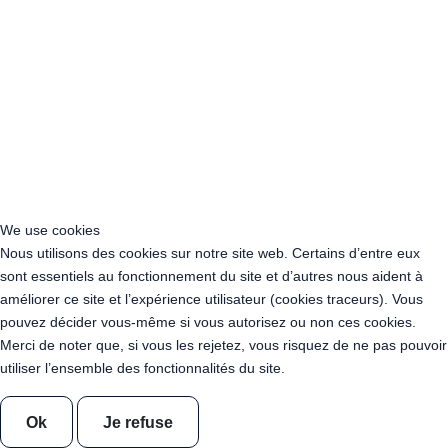
Acheter Guirlande Guinguette Niort (79000)
Acheter Guirlande Guinguette Poitiers (86000)
Acheter Guirlande Guinguette Châtellerault (86100)
Acheter Guirlande Guinguette Limoges (87000)
Acheter Guirlande Guinguette Narbonne (11100)
Acheter Guirlande Guinguette Carcassonne (11000)
Acheter Guirlande Guinguette Nîmes (30000)
Acheter Guirlande Guinguette Toulouse (31000)
Acheter Guirlande Guinguette Colomiers (31770)
Acheter Guirlande Guinguette Montpellier (34000)
We use cookies
Acheter Guirlande Guinguette Béziers (34500)
Nous utilisons des cookies sur notre site web. Certains d’entre eux
Acheter Guirlande Guinguette Sète (34200)
sont essentiels au fonctionnement du site et d’autres nous aident à
Acheter Guirlande Guinguette Tarbes (65000)
améliorer ce site et l’expérience utilisateur (cookies traceurs). Vous
Acheter Guirlande Guinguette Perpignan (66000)
pouvez décider vous-même si vous autorisez ou non ces cookies.
Acheter Guirlande Guinguette Albi (81000)
Merci de noter que, si vous les rejetez, vous risquez de ne pas pouvoir
Acheter Guirlande Guinguette Castres (81100)
utiliser l’ensemble des fonctionnalités du site.
Acheter Guirlande Guinguette Montauban (82000)
Acheter Guirlande Guinguette Nantes (44000)
Ok
Je refuse
Acheter Guirlande Guinguette Saint-Nazaire (44600)