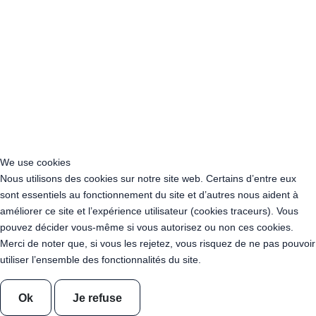
Acheter Guirlande Guinguette Normandie
Acheter Guirlande Guinguette Nouvelle-Aquitaine
Acheter Guirlande Guinguette Occitanie
Acheter Guirlande Guinguette Pays de la Loire
Acheter Guirlande Guinguette Provence-Alpes-Côte d’Azur
Location Guirlande Guinguette Cachan (94230)
Acheter Guirlande Guinguette Athis-Mons (91200)
Acheter Guirlande Guinguette Nanterre (92014)
Acheter Guirlande Guinguette Colombes (92700)
Acheter Guirlande Guinguette Asnières-sur-Seine (92600)
We use cookies
Acheter Guirlande Guinguette Courbevoie (92400)
Nous utilisons des cookies sur notre site web. Certains d’entre eux
Acheter Guirlande Guinguette Rueil-Malmaison (92500)
sont essentiels au fonctionnement du site et d’autres nous aident à
Acheter Guirlande Guinguette Issy-les-Moulineaux (97132)
améliorer ce site et l’expérience utilisateur (cookies traceurs). Vous
Acheter Guirlande Guinguette Levallois-Perret (92300)
pouvez décider vous-même si vous autorisez ou non ces cookies.
Acheter Guirlande Guinguette Antony (92160)
Merci de noter que, si vous les rejetez, vous risquez de ne pas pouvoir
Acheter Guirlande Guinguette Clichy (92110)
utiliser l’ensemble des fonctionnalités du site.
Acheter Guirlande Guinguette Neuilly-sur-Seine (92200)
Acheter Guirlande Guinguette Clamart (92140)
Acheter Guirlande Guinguette Suresnes (92150)
Ok
Je refuse
Acheter Guirlande Guinguette Montrouge (92120)