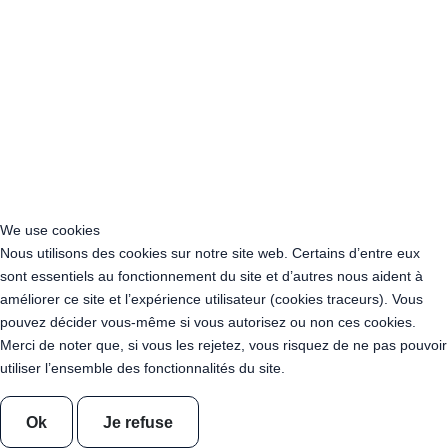
Acheter Guirlande Guinguette Ile-de-France
Acheter Guirlande Guinguette Normandie
Acheter Guirlande Guinguette Nouvelle-Aquitaine
Acheter Guirlande Guinguette Occitanie
Acheter Guirlande Guinguette Pays de la Loire
Acheter Guirlande Guinguette Provence-Alpes-Côte d’Azur
Location Guirlande Guinguette Cachan (94230)
Acheter Guirlande Guinguette Athis-Mons (91200)
Acheter Guirlande Guinguette Nanterre (92014)
Acheter Guirlande Guinguette Colombes (92700)
We use cookies
Acheter Guirlande Guinguette Asnières-sur-Seine (92600)
Nous utilisons des cookies sur notre site web. Certains d’entre eux
Acheter Guirlande Guinguette Courbevoie (92400)
sont essentiels au fonctionnement du site et d’autres nous aident à
Acheter Guirlande Guinguette Rueil-Malmaison (92500)
améliorer ce site et l’expérience utilisateur (cookies traceurs). Vous
Acheter Guirlande Guinguette Issy-les-Moulineaux (97132)
pouvez décider vous-même si vous autorisez ou non ces cookies.
Acheter Guirlande Guinguette Levallois-Perret (92300)
Merci de noter que, si vous les rejetez, vous risquez de ne pas pouvoir
Acheter Guirlande Guinguette Antony (92160)
utiliser l’ensemble des fonctionnalités du site.
Acheter Guirlande Guinguette Clichy (92110)
Acheter Guirlande Guinguette Neuilly-sur-Seine (92200)
Ok
Je refuse
Acheter Guirlande Guinguette Clamart (92140)