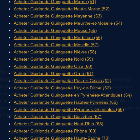
Acheter Guirlande Guinguette Marne (51)
Acheter Guirlande Guinguette Haute-Marne (52)
Acheter Guirlande Guinguette Mayenne (53)
Acheter Guirlande Guinguette Meurthe-et-Moselle (54)
Acheter Guirlande Guinguette Meuse (55)
Acheter Guirlande Guinguette Morbihan (56)
Acheter Guirlande Guinguette Moselle (57)
Acheter Guirlande Guinguette Nièvre (58)
Acheter Guirlande Guinguette Nord (59)
Acheter Guirlande Guinguette Oise (60)
We use cookies
Acheter Guirlande Guinguette Orne (61)
Nous utilisons des cookies sur notre site web. Certains d’entre eux
Acheter Guirlande Guinguette Pas-de-Calais (62)
sont essentiels au fonctionnement du site et d’autres nous aident à
Acheter Guirlande Guinguette Puy-de-Dôme (63)
améliorer ce site et l’expérience utilisateur (cookies traceurs). Vous
Acheter Guirlande Guinguette en Pyrénées-Atlantiques (64)
pouvez décider vous-même si vous autorisez ou non ces cookies.
Acheter Guirlande Guinguette Hautes-Pyrénées (65)
Merci de noter que, si vous les rejetez, vous risquez de ne pas pouvoir
Acheter Guirlande Guinguette Pyrénées-Orientales (66)
utiliser l’ensemble des fonctionnalités du site.
Acheter Guirlande Guinguette Bas-Rhin (67)
Acheter Guirlande Guinguette Haut-Rhin (68)
Acheter Guirlande Guinguette Rhône (69)
Ok
Je refuse
Acheter Guirlande Guinguette Haute-Saône (70)