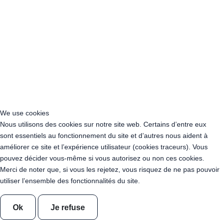
Location Guirlande Guinguette Cachan (94230)
Acheter Guirlande Guinguette Athis-Mons (91200)
Acheter Guirlande Guinguette Nanterre (92014)
Acheter Guirlande Guinguette Colombes (92700)
Acheter Guirlande Guinguette Asnières-sur-Seine (92600)
Acheter Guirlande Guinguette Courbevoie (92400)
Acheter Guirlande Guinguette Rueil-Malmaison (92500)
Acheter Guirlande Guinguette Issy-les-Moulineaux (97132)
Acheter Guirlande Guinguette Levallois-Perret (92300)
Acheter Guirlande Guinguette Antony (92160)
We use cookies
Acheter Guirlande Guinguette Clichy (92110)
Nous utilisons des cookies sur notre site web. Certains d’entre eux
Acheter Guirlande Guinguette Neuilly-sur-Seine (92200)
sont essentiels au fonctionnement du site et d’autres nous aident à
Acheter Guirlande Guinguette Clamart (92140)
améliorer ce site et l’expérience utilisateur (cookies traceurs). Vous
Acheter Guirlande Guinguette Suresnes (92150)
pouvez décider vous-même si vous autorisez ou non ces cookies.
Acheter Guirlande Guinguette Montrouge (92120)
Merci de noter que, si vous les rejetez, vous risquez de ne pas pouvoir
Acheter Guirlande Guinguette Gennevilliers (92230)
utiliser l’ensemble des fonctionnalités du site.
Acheter Guirlande Guinguette Meudon (92190)
Acheter Guirlande Guinguette Puteaux (92800)
Ok
Je refuse
Acheter Guirlande Guinguette Bagneux (92220)