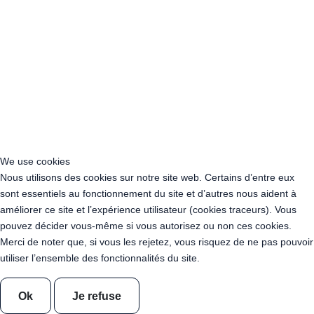
Location Guirlande Guinguette Saône-et-Loire (71)
Location Guirlande Guinguette Sarthe (72)
Location Guirlande Guinguette Savoie (73)
Location Guirlande Guinguette Haute-Savoie (74)
Location Guirlande Guinguette Paris (75)
Location Guirlande Guinguette Seine-Maritime (76)
Location Guirlande Guinguette Seine-et-Marne (77)
Location Guirlande Guinguette Yvelines (78)
Location Guirlande Guinguette Deux-Sèvres (79)
Location Guirlande Guinguette Somme (80)
We use cookies
Location Guirlande Guinguette Tarn (81)
Nous utilisons des cookies sur notre site web. Certains d’entre eux
Location Guirlande Guinguette Tarn-et-Garonne (82)
sont essentiels au fonctionnement du site et d’autres nous aident à
Location Guirlande Guinguette Var (83)
améliorer ce site et l’expérience utilisateur (cookies traceurs). Vous
Location Guirlande Guinguette Vaucluse (84)
pouvez décider vous-même si vous autorisez ou non ces cookies.
Location Guirlande Guinguette Vendée (85)
Merci de noter que, si vous les rejetez, vous risquez de ne pas pouvoir
Location Guirlande Guinguette Vienne (86)
utiliser l’ensemble des fonctionnalités du site.
Location Guirlande Guinguette Haute-Vienne (87)
Location Guirlande Guinguette Vosges (88)
Location Guirlande Guinguette Yonne (89)
Ok
Je refuse
Location Guirlande Guinguette Territoire de Belfort (90)