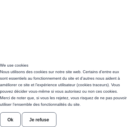
Acheter Guirlande Guinguette Vosges (88)
Location Guirlande Guinguette Auvergne-Rhône-Alpes
Location Guirlande Guinguette Bourgogne-Franche-Comté
Location Guirlande Guinguette Bretagne
Location Guirlande Guinguette Centre-Val de Loire
Location Guirlande Guinguette Corse
Location Guirlande Guinguette Grand Est
Location Guirlande Guinguette Hauts-de-France
Location guirlande guinguette Ile-de-France
We use cookies
Location Guirlande Guinguette Normandie
Nous utilisons des cookies sur notre site web. Certains d’entre eux
Location Guirlande Guinguette Nouvelle-Aquitaine
sont essentiels au fonctionnement du site et d’autres nous aident à
Location Guirlande Guinguette Occitanie
améliorer ce site et l’expérience utilisateur (cookies traceurs). Vous
Location Guirlande Guinguette Pays de la Loire
pouvez décider vous-même si vous autorisez ou non ces cookies.
Location Guirlande Guinguette Provence-Alpes-Côte d’Azur
Merci de noter que, si vous les rejetez, vous risquez de ne pas pouvoir
Acheter Guirlande Guinguette Auvergne-Rhône-Alpes
utiliser l’ensemble des fonctionnalités du site.
Acheter Guirlande Guinguette Bourgogne-Franche-Comté
Acheter Guirlande Guinguette Bretagne
Ok
Je refuse
Acheter Guirlande Guinguette Centre-Val de Loire