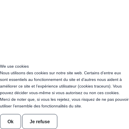
Acheter Guirlande Guinguette Territoire de Belfort (90)
Acheter Guirlande Guinguette Yonne (89)
Location Guirlande Guinguette Alfortville (94140)
Location Guirlande Guinguette Villeneuve-Saint-Georges (94190)
Location Guirlande Guinguette Le Perreux-sur-Marne (94170)
Location Guirlande Guinguette Nogent-sur-Marne (94130)
Location Guirlande Guinguette L'Haÿ-les-Roses (94240)
Location Guirlande Guinguette Créteil (94000)
Location Guirlande Guinguette Champigny-sur-Marne (94500)
Location Guirlande Guinguette Pierrefitte-sur-Seine (93380)
We use cookies
Location Guirlande Guinguette Monaco
Nous utilisons des cookies sur notre site web. Certains d’entre eux
Location Guirlande Guinguette Andorre
sont essentiels au fonctionnement du site et d’autres nous aident à
Location de guirlandes "Blanc Chaud"
améliorer ce site et l’expérience utilisateur (cookies traceurs). Vous
pouvez décider vous-même si vous autorisez ou non ces cookies.
Merci de noter que, si vous les rejetez, vous risquez de ne pas pouvoir
Guirlande leds guinguette Blanc Chaud 10 Mètres
utiliser l’ensemble des fonctionnalités du site.
Guirlande leds guinguette Blanc Chaud 100 Mètres
Guirlande leds guinguette Blanc Chaud 200 Mètres
Ok
Je refuse
Guirlande leds guinguette Blanc Chaud 400 Mètres