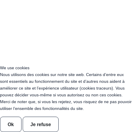
Guirlande leds guinguette Blanc Chaud 10 Mètres
Guirlande leds guinguette Blanc Chaud 100 Mètres
Guirlande leds guinguette Blanc Chaud 200 Mètres
Guirlande leds guinguette Blanc Chaud 400 Mètres
Guirlande leds guinguette Blanc Chaud Transparente 10 Mètres
Guirlande leds guinguette Blanc Chaud Transparente 100 Mètres
Guirlande leds guinguette Blanc Chaud Transparente 200 Mètres
Guirlande leds guinguette Blanc Chaud Transparente 400 Mètres
We use cookies
Guirlande Guinguette Ampoules Dimmables Blanc Chaud 50
Nous utilisons des cookies sur notre site web. Certains d’entre eux
mètres
sont essentiels au fonctionnement du site et d’autres nous aident à
Guirlande Guinguette Ampoules Dimmables Blanc Chaud 100
améliorer ce site et l’expérience utilisateur (cookies traceurs). Vous
mètres
pouvez décider vous-même si vous autorisez ou non ces cookies.
Guirlande Guinguette Ampoules Dimmables Blanc Chaud 150
Merci de noter que, si vous les rejetez, vous risquez de ne pas pouvoir
mètres
utiliser l’ensemble des fonctionnalités du site.
Guirlande Guinguette Ampoules Dimmables Blanc Chaud 200
mètres
Ok
Je refuse
Guirlande Guinguette Ampoules Pleines Dimmables 50 mètres
Blanc Chaud