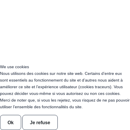
Acheter Guirlande Guinguette Normandie
Acheter Guirlande Guinguette Nouvelle-Aquitaine
Acheter Guirlande Guinguette Occitanie
Acheter Guirlande Guinguette Pays de la Loire
Acheter Guirlande Guinguette Provence-Alpes-Côte d’Azur
Location Guirlande Guinguette Cachan (94230)
Acheter Guirlande Guinguette Athis-Mons (91200)
Acheter Guirlande Guinguette Nanterre (92014)
Acheter Guirlande Guinguette Colombes (92700)
Acheter Guirlande Guinguette Asnières-sur-Seine (92600)
We use cookies
Acheter Guirlande Guinguette Courbevoie (92400)
Nous utilisons des cookies sur notre site web. Certains d’entre eux
Acheter Guirlande Guinguette Rueil-Malmaison (92500)
sont essentiels au fonctionnement du site et d’autres nous aident à
Acheter Guirlande Guinguette Issy-les-Moulineaux (97132)
améliorer ce site et l’expérience utilisateur (cookies traceurs). Vous
Acheter Guirlande Guinguette Levallois-Perret (92300)
pouvez décider vous-même si vous autorisez ou non ces cookies.
Acheter Guirlande Guinguette Antony (92160)
Merci de noter que, si vous les rejetez, vous risquez de ne pas pouvoir
Acheter Guirlande Guinguette Clichy (92110)
utiliser l’ensemble des fonctionnalités du site.
Acheter Guirlande Guinguette Neuilly-sur-Seine (92200)
Acheter Guirlande Guinguette Clamart (92140)
Ok
Je refuse
Acheter Guirlande Guinguette Suresnes (92150)
Acheter Guirlande Guinguette Montrouge (92120)