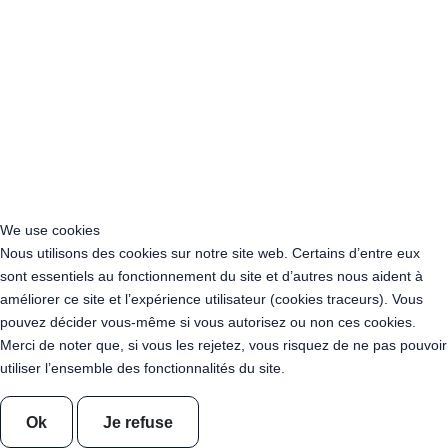
Acheter Guirlande Guinguette Centre-Val de Loire
Acheter Guirlande Guinguette Corse
Acheter Guirlande Guinguette Grand Est
Acheter Guirlande Guinguette Hauts-de-France
Acheter Guirlande Guinguette Ile-de-France
Acheter Guirlande Guinguette Normandie
Acheter Guirlande Guinguette Nouvelle-Aquitaine
Acheter Guirlande Guinguette Occitanie
Acheter Guirlande Guinguette Pays de la Loire
Acheter Guirlande Guinguette Provence-Alpes-Côte d’Azur
We use cookies
Location Guirlande Guinguette Cachan (94230)
Nous utilisons des cookies sur notre site web. Certains d’entre eux
Acheter Guirlande Guinguette Athis-Mons (91200)
sont essentiels au fonctionnement du site et d’autres nous aident à
Acheter Guirlande Guinguette Nanterre (92014)
améliorer ce site et l’expérience utilisateur (cookies traceurs). Vous
Acheter Guirlande Guinguette Colombes (92700)
pouvez décider vous-même si vous autorisez ou non ces cookies.
Acheter Guirlande Guinguette Asnières-sur-Seine (92600)
Merci de noter que, si vous les rejetez, vous risquez de ne pas pouvoir
Acheter Guirlande Guinguette Courbevoie (92400)
utiliser l’ensemble des fonctionnalités du site.
Acheter Guirlande Guinguette Rueil-Malmaison (92500)
Acheter Guirlande Guinguette Issy-les-Moulineaux (97132)
Acheter Guirlande Guinguette Levallois-Perret (92300)
Ok
Je refuse
Acheter Guirlande Guinguette Antony (92160)