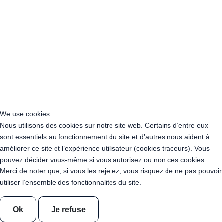
Acheter Guirlande Guinguette Clichy (92110)
Acheter Guirlande Guinguette Neuilly-sur-Seine (92200)
Acheter Guirlande Guinguette Clamart (92140)
Acheter Guirlande Guinguette Suresnes (92150)
Acheter Guirlande Guinguette Montrouge (92120)
Acheter Guirlande Guinguette Gennevilliers (92230)
Acheter Guirlande Guinguette Meudon (92190)
Acheter Guirlande Guinguette Puteaux (92800)
Acheter Guirlande Guinguette Bagneux (92220)
Acheter Guirlande Guinguette Châtillon (92320)
We use cookies
Acheter Guirlande Guinguette Châtenay-Malabry (92290)
Nous utilisons des cookies sur notre site web. Certains d’entre eux
Acheter Guirlande Guinguette Malakoff (92240)
sont essentiels au fonctionnement du site et d’autres nous aident à
Acheter Guirlande Guinguette Saint-Cloud (92210)
améliorer ce site et l’expérience utilisateur (cookies traceurs). Vous
Acheter Guirlande Guinguette Saint-Denis (93200)
pouvez décider vous-même si vous autorisez ou non ces cookies.
Acheter Guirlande Guinguette Montreuil (93100)
Merci de noter que, si vous les rejetez, vous risquez de ne pas pouvoir
Acheter Guirlande Guinguette Aubervilliers (93300)
utiliser l’ensemble des fonctionnalités du site.
Acheter Guirlande Guinguette Aulnay-sous-Bois (93600)
Acheter Guirlande Guinguette Drancy (93700)
Ok
Je refuse
Acheter Guirlande Guinguette Noisy-le-Grand (93160)