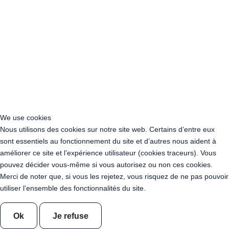
Acheter Guirlande Guinguette Neuilly-sur-Seine (92200)
Acheter Guirlande Guinguette Clamart (92140)
Acheter Guirlande Guinguette Suresnes (92150)
Acheter Guirlande Guinguette Montrouge (92120)
Acheter Guirlande Guinguette Gennevilliers (92230)
Acheter Guirlande Guinguette Meudon (92190)
Acheter Guirlande Guinguette Puteaux (92800)
Acheter Guirlande Guinguette Bagneux (92220)
Acheter Guirlande Guinguette Châtillon (92320)
Acheter Guirlande Guinguette Châtenay-Malabry (92290)
We use cookies
Acheter Guirlande Guinguette Malakoff (92240)
Nous utilisons des cookies sur notre site web. Certains d’entre eux
Acheter Guirlande Guinguette Saint-Cloud (92210)
sont essentiels au fonctionnement du site et d’autres nous aident à
Acheter Guirlande Guinguette Saint-Denis (93200)
améliorer ce site et l’expérience utilisateur (cookies traceurs). Vous
Acheter Guirlande Guinguette Montreuil (93100)
pouvez décider vous-même si vous autorisez ou non ces cookies.
Acheter Guirlande Guinguette Aubervilliers (93300)
Merci de noter que, si vous les rejetez, vous risquez de ne pas pouvoir
Acheter Guirlande Guinguette Aulnay-sous-Bois (93600)
utiliser l’ensemble des fonctionnalités du site.
Acheter Guirlande Guinguette Drancy (93700)
Acheter Guirlande Guinguette Noisy-le-Grand (93160)
Ok
Je refuse
Acheter Guirlande Guinguette Pantin (93500)