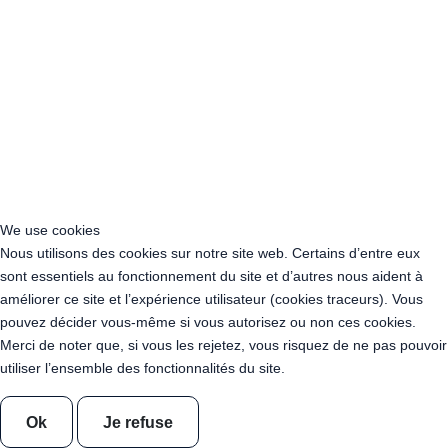
Location Guirlande Guinguette Provence-Alpes-Côte d’Azur
Acheter Guirlande Guinguette Auvergne-Rhône-Alpes
Acheter Guirlande Guinguette Bourgogne-Franche-Comté
Acheter Guirlande Guinguette Bretagne
Acheter Guirlande Guinguette Centre-Val de Loire
Acheter Guirlande Guinguette Corse
Acheter Guirlande Guinguette Grand Est
Acheter Guirlande Guinguette Hauts-de-France
Acheter Guirlande Guinguette Ile-de-France
Acheter Guirlande Guinguette Normandie
We use cookies
Acheter Guirlande Guinguette Nouvelle-Aquitaine
Nous utilisons des cookies sur notre site web. Certains d’entre eux
Acheter Guirlande Guinguette Occitanie
sont essentiels au fonctionnement du site et d’autres nous aident à
Acheter Guirlande Guinguette Pays de la Loire
améliorer ce site et l’expérience utilisateur (cookies traceurs). Vous
Acheter Guirlande Guinguette Provence-Alpes-Côte d’Azur
pouvez décider vous-même si vous autorisez ou non ces cookies.
Location Guirlande Guinguette Cachan (94230)
Merci de noter que, si vous les rejetez, vous risquez de ne pas pouvoir
Acheter Guirlande Guinguette Athis-Mons (91200)
utiliser l’ensemble des fonctionnalités du site.
Acheter Guirlande Guinguette Nanterre (92014)
Acheter Guirlande Guinguette Colombes (92700)
Acheter Guirlande Guinguette Asnières-sur-Seine (92600)
Ok
Je refuse
Acheter Guirlande Guinguette Courbevoie (92400)