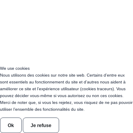
Acheter Guirlande Guinguette Courbevoie (92400)
Acheter Guirlande Guinguette Rueil-Malmaison (92500)
Acheter Guirlande Guinguette Issy-les-Moulineaux (97132)
Acheter Guirlande Guinguette Levallois-Perret (92300)
Acheter Guirlande Guinguette Antony (92160)
Acheter Guirlande Guinguette Clichy (92110)
Acheter Guirlande Guinguette Neuilly-sur-Seine (92200)
Acheter Guirlande Guinguette Clamart (92140)
Acheter Guirlande Guinguette Suresnes (92150)
Acheter Guirlande Guinguette Montrouge (92120)
We use cookies
Acheter Guirlande Guinguette Gennevilliers (92230)
Nous utilisons des cookies sur notre site web. Certains d’entre eux
Acheter Guirlande Guinguette Meudon (92190)
sont essentiels au fonctionnement du site et d’autres nous aident à
Acheter Guirlande Guinguette Puteaux (92800)
améliorer ce site et l’expérience utilisateur (cookies traceurs). Vous
Acheter Guirlande Guinguette Bagneux (92220)
pouvez décider vous-même si vous autorisez ou non ces cookies.
Acheter Guirlande Guinguette Châtillon (92320)
Merci de noter que, si vous les rejetez, vous risquez de ne pas pouvoir
Acheter Guirlande Guinguette Châtenay-Malabry (92290)
utiliser l’ensemble des fonctionnalités du site.
Acheter Guirlande Guinguette Malakoff (92240)
Acheter Guirlande Guinguette Saint-Cloud (92210)
Acheter Guirlande Guinguette Saint-Denis (93200)
Ok
Je refuse
Acheter Guirlande Guinguette Montreuil (93100)