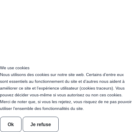
Acheter Guirlande Guinguette Corse
Acheter Guirlande Guinguette Grand Est
Acheter Guirlande Guinguette Hauts-de-France
Acheter Guirlande Guinguette Ile-de-France
Acheter Guirlande Guinguette Normandie
Acheter Guirlande Guinguette Nouvelle-Aquitaine
Acheter Guirlande Guinguette Occitanie
Acheter Guirlande Guinguette Pays de la Loire
Acheter Guirlande Guinguette Provence-Alpes-Côte d’Azur
Location Guirlande Guinguette Cachan (94230)
We use cookies
Acheter Guirlande Guinguette Athis-Mons (91200)
Nous utilisons des cookies sur notre site web. Certains d’entre eux
Acheter Guirlande Guinguette Nanterre (92014)
sont essentiels au fonctionnement du site et d’autres nous aident à
Acheter Guirlande Guinguette Colombes (92700)
améliorer ce site et l’expérience utilisateur (cookies traceurs). Vous
Acheter Guirlande Guinguette Asnières-sur-Seine (92600)
pouvez décider vous-même si vous autorisez ou non ces cookies.
Acheter Guirlande Guinguette Courbevoie (92400)
Merci de noter que, si vous les rejetez, vous risquez de ne pas pouvoir
Acheter Guirlande Guinguette Rueil-Malmaison (92500)
utiliser l’ensemble des fonctionnalités du site.
Acheter Guirlande Guinguette Issy-les-Moulineaux (97132)
Acheter Guirlande Guinguette Levallois-Perret (92300)
Ok
Je refuse
Acheter Guirlande Guinguette Antony (92160)