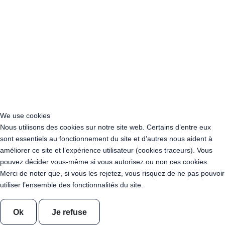
Acheter Guirlande Guinguette Bourgogne-Franche-Comté
Acheter Guirlande Guinguette Bretagne
Acheter Guirlande Guinguette Centre-Val de Loire
Acheter Guirlande Guinguette Corse
Acheter Guirlande Guinguette Grand Est
Acheter Guirlande Guinguette Hauts-de-France
Acheter Guirlande Guinguette Ile-de-France
Acheter Guirlande Guinguette Normandie
Acheter Guirlande Guinguette Nouvelle-Aquitaine
Acheter Guirlande Guinguette Occitanie
We use cookies
Acheter Guirlande Guinguette Pays de la Loire
Nous utilisons des cookies sur notre site web. Certains d’entre eux
Acheter Guirlande Guinguette Provence-Alpes-Côte d’Azur
sont essentiels au fonctionnement du site et d’autres nous aident à
Location Guirlande Guinguette Cachan (94230)
améliorer ce site et l’expérience utilisateur (cookies traceurs). Vous
Acheter Guirlande Guinguette Athis-Mons (91200)
pouvez décider vous-même si vous autorisez ou non ces cookies.
Acheter Guirlande Guinguette Nanterre (92014)
Merci de noter que, si vous les rejetez, vous risquez de ne pas pouvoir
Acheter Guirlande Guinguette Colombes (92700)
utiliser l’ensemble des fonctionnalités du site.
Acheter Guirlande Guinguette Asnières-sur-Seine (92600)
Acheter Guirlande Guinguette Courbevoie (92400)
Acheter Guirlande Guinguette Rueil-Malmaison (92500)
Ok
Je refuse
Acheter Guirlande Guinguette Issy-les-Moulineaux (97132)