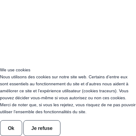
Acheter Guirlande Guinguette Nanterre (92014)
Acheter Guirlande Guinguette Colombes (92700)
Acheter Guirlande Guinguette Asnières-sur-Seine (92600)
Acheter Guirlande Guinguette Courbevoie (92400)
Acheter Guirlande Guinguette Rueil-Malmaison (92500)
Acheter Guirlande Guinguette Issy-les-Moulineaux (97132)
Acheter Guirlande Guinguette Levallois-Perret (92300)
Acheter Guirlande Guinguette Antony (92160)
Acheter Guirlande Guinguette Clichy (92110)
Acheter Guirlande Guinguette Neuilly-sur-Seine (92200)
We use cookies
Acheter Guirlande Guinguette Clamart (92140)
Nous utilisons des cookies sur notre site web. Certains d’entre eux
Acheter Guirlande Guinguette Suresnes (92150)
sont essentiels au fonctionnement du site et d’autres nous aident à
Acheter Guirlande Guinguette Montrouge (92120)
améliorer ce site et l’expérience utilisateur (cookies traceurs). Vous
Acheter Guirlande Guinguette Gennevilliers (92230)
pouvez décider vous-même si vous autorisez ou non ces cookies.
Acheter Guirlande Guinguette Meudon (92190)
Merci de noter que, si vous les rejetez, vous risquez de ne pas pouvoir
Acheter Guirlande Guinguette Puteaux (92800)
utiliser l’ensemble des fonctionnalités du site.
Acheter Guirlande Guinguette Bagneux (92220)
Acheter Guirlande Guinguette Châtillon (92320)
Ok
Je refuse
Acheter Guirlande Guinguette Châtenay-Malabry (92290)