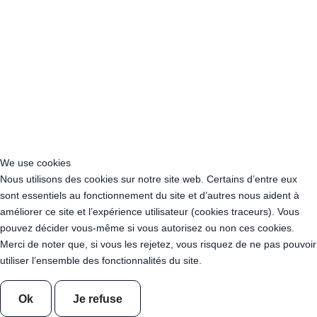
Location Guirlande Guinguette Normandie
Location Guirlande Guinguette Nouvelle-Aquitaine
Location Guirlande Guinguette Occitanie
Location Guirlande Guinguette Pays de la Loire
Location Guirlande Guinguette Provence-Alpes-Côte d’Azur
Acheter Guirlande Guinguette Auvergne-Rhône-Alpes
Acheter Guirlande Guinguette Bourgogne-Franche-Comté
Acheter Guirlande Guinguette Bretagne
Acheter Guirlande Guinguette Centre-Val de Loire
Acheter Guirlande Guinguette Corse
We use cookies
Acheter Guirlande Guinguette Grand Est
Nous utilisons des cookies sur notre site web. Certains d’entre eux
Acheter Guirlande Guinguette Hauts-de-France
sont essentiels au fonctionnement du site et d’autres nous aident à
Acheter Guirlande Guinguette Ile-de-France
améliorer ce site et l’expérience utilisateur (cookies traceurs). Vous
Acheter Guirlande Guinguette Normandie
pouvez décider vous-même si vous autorisez ou non ces cookies.
Acheter Guirlande Guinguette Nouvelle-Aquitaine
Merci de noter que, si vous les rejetez, vous risquez de ne pas pouvoir
Acheter Guirlande Guinguette Occitanie
utiliser l’ensemble des fonctionnalités du site.
Acheter Guirlande Guinguette Pays de la Loire
Acheter Guirlande Guinguette Provence-Alpes-Côte d’Azur
Location Guirlande Guinguette Cachan (94230)
Ok
Je refuse
Acheter Guirlande Guinguette Athis-Mons (91200)