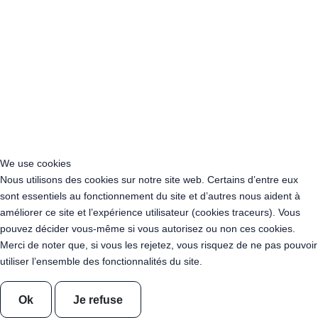
Acheter Guirlande Guinguette Issy-les-Moulineaux (97132)
Acheter Guirlande Guinguette Levallois-Perret (92300)
Acheter Guirlande Guinguette Antony (92160)
Acheter Guirlande Guinguette Clichy (92110)
Acheter Guirlande Guinguette Neuilly-sur-Seine (92200)
Acheter Guirlande Guinguette Clamart (92140)
Acheter Guirlande Guinguette Suresnes (92150)
Acheter Guirlande Guinguette Montrouge (92120)
Acheter Guirlande Guinguette Gennevilliers (92230)
Acheter Guirlande Guinguette Meudon (92190)
We use cookies
Acheter Guirlande Guinguette Puteaux (92800)
Nous utilisons des cookies sur notre site web. Certains d’entre eux
Acheter Guirlande Guinguette Bagneux (92220)
sont essentiels au fonctionnement du site et d’autres nous aident à
Acheter Guirlande Guinguette Châtillon (92320)
améliorer ce site et l’expérience utilisateur (cookies traceurs). Vous
Acheter Guirlande Guinguette Châtenay-Malabry (92290)
pouvez décider vous-même si vous autorisez ou non ces cookies.
Acheter Guirlande Guinguette Malakoff (92240)
Merci de noter que, si vous les rejetez, vous risquez de ne pas pouvoir
Acheter Guirlande Guinguette Saint-Cloud (92210)
utiliser l’ensemble des fonctionnalités du site.
Acheter Guirlande Guinguette Saint-Denis (93200)
Acheter Guirlande Guinguette Montreuil (93100)
Ok
Je refuse
Acheter Guirlande Guinguette Aubervilliers (93300)