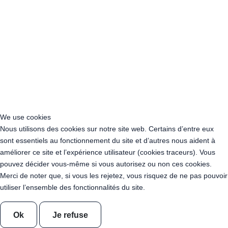
Location Guirlande UV - Ultraviolet - Lumière Noire 100 mètres
Location Porte-Manteaux + 30 Cintres
Location Cintres - Lot de 30
Cercle 5 branches - 1 IN 5 OUT
Câble Connecteur en T 1 en 2
Câble Connecteur en T 1 en 3
Descente de Guirlande 20 cm
Descente de Guirlande 30 cm
Descente de Guirlande 40 cm
Câble rallonge 20cm
Câble rallonge 5m
Câble rallonge 10m
Câble d'alimentation - 900m
Location Cercle 5 branches - 1 IN 5 OUT
Location Câble Connecteur en T 1 en 2
We use cookies
Location Câble Connecteur en T 1 en 3
Nous utilisons des cookies sur notre site web. Certains d’entre eux
Location Descente de Guirlande 20 cm
sont essentiels au fonctionnement du site et d’autres nous aident à
Location Descente de Guirlande 30 cm
améliorer ce site et l’expérience utilisateur (cookies traceurs). Vous
Location Descente de Guirlande 40 cm
pouvez décider vous-même si vous autorisez ou non ces cookies.
Location Câble rallonge 20cm
Location Câble rallonge 5m
Merci de noter que, si vous les rejetez, vous risquez de ne pas pouvoir
Location Câble rallonge 10m
utiliser l’ensemble des fonctionnalités du site.
Guirlande KOBA - Mimosa - 10m X 20 ampoules
Lampe retro metal or
Lampe retro metal argent
Lampe retro metal or rose
Lampe retro metal or arrondie
Ok
Je refuse
Lampe retro metal argent arrondie