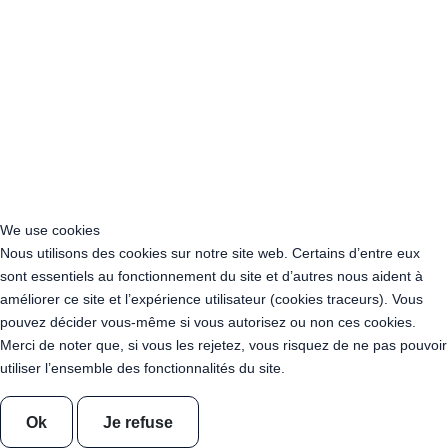
Location Guirlande Guinguette Hérault (34)
Location Guirlande Guinguette Ille-et-Vilaine (35)
Location Guirlande Guinguette Indre (36)
Location Guirlande Guinguette Indre-et-Loire (37)
Location Guirlande Guinguette Isère (38)
Location Guirlande Guinguette Jura (39)
Location Guirlande Guinguette Les Landes (40)
Location Guirlande Guinguette Loir-et-Cher (41)
Location Guirlande Guinguette Loire (42)
Location Guirlande Guinguette Haute-Loire (43)
We use cookies
Location Guirlande Guinguette Loire-Atlantique (44)
Nous utilisons des cookies sur notre site web. Certains d’entre eux
Location Guirlande Guinguette Loiret (45)
sont essentiels au fonctionnement du site et d’autres nous aident à
Location Guirlande Guinguette Lot (46)
améliorer ce site et l’expérience utilisateur (cookies traceurs). Vous
Location Guirlande Guinguette Lot-et-Garonne (47)
pouvez décider vous-même si vous autorisez ou non ces cookies.
Location Guirlande Guinguette Lozère (48)
Merci de noter que, si vous les rejetez, vous risquez de ne pas pouvoir
Location Guirlande Guinguette Maine-et-Loire (49)
utiliser l’ensemble des fonctionnalités du site.
Location Guirlande Guinguette Manche (50)
Location Guirlande Guinguette Marne (51)
Ok
Je refuse
Location Guirlande Guinguette Haute-Marne (52)