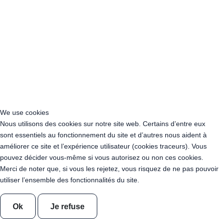
Acheter Guirlande Guinguette Deux-Sèvres (79)
Acheter Guirlande Guinguette Somme (80)
Acheter Guirlande Guinguette Tarn (81)
Acheter Guirlande Guinguette Tarn-et-Garonne (82)
Acheter Guirlande Guinguette Var (83)
Acheter Guirlande Guinguette Vaucluse (84)
Acheter Guirlande Guinguette Vienne (86)
Acheter Guirlande Guinguette Vendée (85)
Acheter Guirlande Guinguette Haute-Vienne (87)
Acheter Guirlande Guinguette Essonne (91)
We use cookies
Acheter Guirlande Guinguette Hauts-de-Seine (92)
Nous utilisons des cookies sur notre site web. Certains d’entre eux
Acheter Guirlande Guinguette Seine-Saint-Denis (93)
sont essentiels au fonctionnement du site et d’autres nous aident à
Acheter Guirlande Guinguette Val-de-Marne (94)
améliorer ce site et l’expérience utilisateur (cookies traceurs). Vous
Location Guirlande Guinguette Ain (01)
pouvez décider vous-même si vous autorisez ou non ces cookies.
Location Guirlande Guinguette Aisne (02)
Merci de noter que, si vous les rejetez, vous risquez de ne pas pouvoir
Location Guirlande Guinguette Allier (03)
utiliser l’ensemble des fonctionnalités du site.
Location Guirlande Guinguette Alpes-de-Haute-Provence (04)
Location Guirlande Guinguette Hautes-Alpes (05)
Ok
Je refuse
Location Guirlande Guinguette Alpes-Maritimes (06)