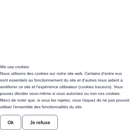
Acheter Guirlande Guinguette Argenteuil (95100)
Acheter Guirlande Guinguette Cergy (95000)
Acheter Guirlande Guinguette Sarcelles (95200)
Acheter Guirlande Guinguette Garges-lès-Gonesse (95140)
Acheter Guirlande Guinguette Franconville (95130)
Acheter Guirlande Guinguette Pontoise (95300)
Acheter Guirlande Guinguette Goussainville (95190)
Acheter Guirlande Guinguette Bezons (95870)
Acheter Guirlande Guinguette Herblay-sur-Seine (95220)
Acheter Guirlande Guinguette Caen (14000)
We use cookies
Acheter Guirlande Guinguette Évreux (27000)
Nous utilisons des cookies sur notre site web. Certains d’entre eux
Acheter Guirlande Guinguette Cherbourg-en-Cotentin (50100)
sont essentiels au fonctionnement du site et d’autres nous aident à
Acheter Guirlande Guinguette Le Havre (76600)
améliorer ce site et l’expérience utilisateur (cookies traceurs). Vous
Acheter Guirlande Guinguette Rouen (76000)
pouvez décider vous-même si vous autorisez ou non ces cookies.
Acheter Guirlande Guinguette Angoulême (16000)
Merci de noter que, si vous les rejetez, vous risquez de ne pas pouvoir
Acheter Guirlande Guinguette La Rochelle (17000)
utiliser l’ensemble des fonctionnalités du site.
Acheter Guirlande Guinguette Brive-la-Gaillarde (19100)
Acheter Guirlande Guinguette Périgueux (24000)
Ok
Je refuse
Acheter Guirlande Guinguette Bordeaux (33000)
Acheter Guirlande Guinguette Mérignac (33700)