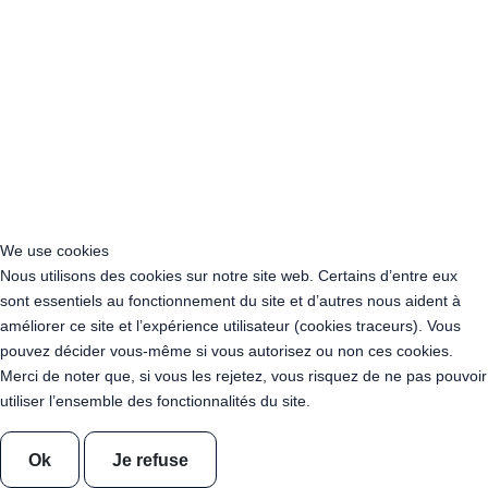
Acheter Guirlande Guinguette Grand Est
Acheter Guirlande Guinguette Hauts-de-France
Acheter Guirlande Guinguette Ile-de-France
Acheter Guirlande Guinguette Normandie
Acheter Guirlande Guinguette Nouvelle-Aquitaine
Acheter Guirlande Guinguette Occitanie
Acheter Guirlande Guinguette Pays de la Loire
Acheter Guirlande Guinguette Provence-Alpes-Côte d’Azur
Location Guirlande Guinguette Cachan (94230)
Acheter Guirlande Guinguette Athis-Mons (91200)
We use cookies
Acheter Guirlande Guinguette Nanterre (92014)
Nous utilisons des cookies sur notre site web. Certains d’entre eux
Acheter Guirlande Guinguette Colombes (92700)
sont essentiels au fonctionnement du site et d’autres nous aident à
Acheter Guirlande Guinguette Asnières-sur-Seine (92600)
améliorer ce site et l’expérience utilisateur (cookies traceurs). Vous
Acheter Guirlande Guinguette Courbevoie (92400)
pouvez décider vous-même si vous autorisez ou non ces cookies.
Acheter Guirlande Guinguette Rueil-Malmaison (92500)
Merci de noter que, si vous les rejetez, vous risquez de ne pas pouvoir
Acheter Guirlande Guinguette Issy-les-Moulineaux (97132)
utiliser l’ensemble des fonctionnalités du site.
Acheter Guirlande Guinguette Levallois-Perret (92300)
Acheter Guirlande Guinguette Antony (92160)
Ok
Je refuse
Acheter Guirlande Guinguette Clichy (92110)
Acheter Guirlande Guinguette Neuilly-sur-Seine (92200)