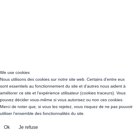
Acheter Guirlande Guinguette Noisy-le-Sec (93130)
Acheter Guirlande Guinguette La Courneuve (93120)
Acheter Guirlande Guinguette Gagny (93220)
Acheter Guirlande Guinguette Stains (93240)
Acheter Guirlande Guinguette Villepinte (93420)
Acheter Guirlande Guinguette Tremblay-en-France (93290)
Acheter Guirlande Guinguette Neuilly-sur-Marne (93330)
Acheter Guirlande Guinguette Bagnolet (93170)
Acheter Guirlande Guinguette Pierrefitte-sur-Seine (93380)
Acheter Guirlande Guinguette Villemomble (93250)
We use cookies
Acheter Guirlande Guinguette Vitry-sur-Seine (94400)
Nous utilisons des cookies sur notre site web. Certains d’entre eux
Acheter Guirlande Guinguette Créteil (94000)
sont essentiels au fonctionnement du site et d’autres nous aident à
Acheter Guirlande Guinguette Champigny-sur-Marne (94500)
améliorer ce site et l’expérience utilisateur (cookies traceurs). Vous
Acheter Guirlande Guinguette Saint-Maur-des-Fossés (94100)
pouvez décider vous-même si vous autorisez ou non ces cookies.
Acheter Guirlande Guinguette Ivry-sur-Seine (94205)
Merci de noter que, si vous les rejetez, vous risquez de ne pas pouvoir
Acheter Guirlande Guinguette Maisons-Alfort (94700)
utiliser l’ensemble des fonctionnalités du site.
Acheter Guirlande Guinguette Villejuif (94800)
Acheter Guirlande Guinguette Fontenay-sous-Bois (94120)
Ok
Je refuse
Acheter Guirlande Guinguette Vincennes (94300)