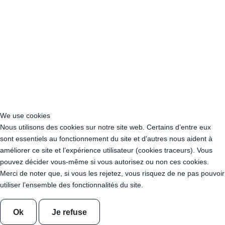
Acheter Guirlande Guinguette Cagnes-sur-Mer (06800)
Acheter Guirlande Guinguette Grasse (06130)
Acheter Guirlande Guinguette Le Cannet (06110)
Acheter Guirlande Guinguette Menton (06500)
Acheter Guirlande Guinguette Marseille (13000)
Acheter Guirlande Guinguette Aix-en-Provence (13080)
Acheter Guirlande Guinguette Arles (13104)
Acheter Guirlande Guinguette Martigues (13117)
Acheter Guirlande Guinguette Aubagne (13400)
Acheter Guirlande Guinguette Salon-de-Provence (13300)
We use cookies
Acheter Guirlande Guinguette Istres (13800)
Nous utilisons des cookies sur notre site web. Certains d’entre eux
Acheter Guirlande Guinguette La Ciotat (13600)
sont essentiels au fonctionnement du site et d’autres nous aident à
Acheter Guirlande Guinguette Vitrolles (13127)
améliorer ce site et l’expérience utilisateur (cookies traceurs). Vous
Acheter Guirlande Guinguette Marignane (13700)
pouvez décider vous-même si vous autorisez ou non ces cookies.
Acheter Guirlande Guinguette Toulon (83000)
Merci de noter que, si vous les rejetez, vous risquez de ne pas pouvoir
Acheter Guirlande Guinguette La Seyne-sur-Mer (83500)
utiliser l’ensemble des fonctionnalités du site.
Acheter Guirlande Guinguette Hyères (83400)
Acheter Guirlande Guinguette Fréjus (83370)
Acheter Guirlande Guinguette Draguignan (83300)
Ok
Je refuse
Acheter Guirlande Guinguette Saint-Raphaël (83530)