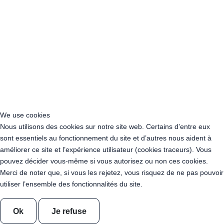
Acheter Guirlande Guinguette Occitanie
Acheter Guirlande Guinguette Pays de la Loire
Acheter Guirlande Guinguette Provence-Alpes-Côte d’Azur
Location Guirlande Guinguette Cachan (94230)
Acheter Guirlande Guinguette Athis-Mons (91200)
Acheter Guirlande Guinguette Nanterre (92014)
Acheter Guirlande Guinguette Colombes (92700)
Acheter Guirlande Guinguette Asnières-sur-Seine (92600)
Acheter Guirlande Guinguette Courbevoie (92400)
Acheter Guirlande Guinguette Rueil-Malmaison (92500)
We use cookies
Acheter Guirlande Guinguette Issy-les-Moulineaux (97132)
Nous utilisons des cookies sur notre site web. Certains d’entre eux
Acheter Guirlande Guinguette Levallois-Perret (92300)
sont essentiels au fonctionnement du site et d’autres nous aident à
Acheter Guirlande Guinguette Antony (92160)
améliorer ce site et l’expérience utilisateur (cookies traceurs). Vous
Acheter Guirlande Guinguette Clichy (92110)
pouvez décider vous-même si vous autorisez ou non ces cookies.
Acheter Guirlande Guinguette Neuilly-sur-Seine (92200)
Merci de noter que, si vous les rejetez, vous risquez de ne pas pouvoir
Acheter Guirlande Guinguette Clamart (92140)
utiliser l’ensemble des fonctionnalités du site.
Acheter Guirlande Guinguette Suresnes (92150)
Acheter Guirlande Guinguette Montrouge (92120)
Acheter Guirlande Guinguette Gennevilliers (92230)
Ok
Je refuse
Acheter Guirlande Guinguette Meudon (92190)