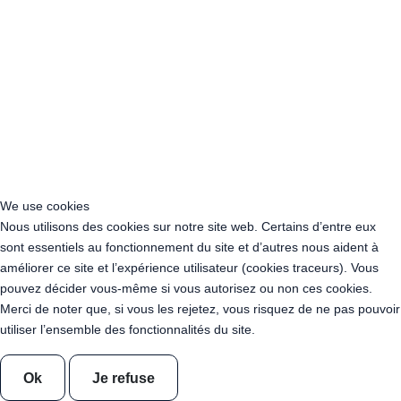
Acheter Guirlande Guinguette Provence-Alpes-Côte d’Azur
Location Guirlande Guinguette Cachan (94230)
Acheter Guirlande Guinguette Athis-Mons (91200)
Acheter Guirlande Guinguette Nanterre (92014)
Acheter Guirlande Guinguette Colombes (92700)
Acheter Guirlande Guinguette Asnières-sur-Seine (92600)
Acheter Guirlande Guinguette Courbevoie (92400)
Acheter Guirlande Guinguette Rueil-Malmaison (92500)
Acheter Guirlande Guinguette Issy-les-Moulineaux (97132)
Acheter Guirlande Guinguette Levallois-Perret (92300)
We use cookies
Acheter Guirlande Guinguette Antony (92160)
Nous utilisons des cookies sur notre site web. Certains d’entre eux
Acheter Guirlande Guinguette Clichy (92110)
sont essentiels au fonctionnement du site et d’autres nous aident à
Acheter Guirlande Guinguette Neuilly-sur-Seine (92200)
améliorer ce site et l’expérience utilisateur (cookies traceurs). Vous
Acheter Guirlande Guinguette Clamart (92140)
pouvez décider vous-même si vous autorisez ou non ces cookies.
Acheter Guirlande Guinguette Suresnes (92150)
Merci de noter que, si vous les rejetez, vous risquez de ne pas pouvoir
Acheter Guirlande Guinguette Montrouge (92120)
utiliser l’ensemble des fonctionnalités du site.
Acheter Guirlande Guinguette Gennevilliers (92230)
Acheter Guirlande Guinguette Meudon (92190)
Ok
Je refuse
Acheter Guirlande Guinguette Puteaux (92800)