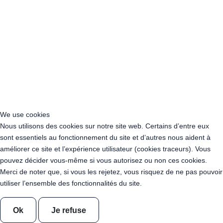
Acheter Guirlande Guinguette Asnières-sur-Seine (92600)
Acheter Guirlande Guinguette Courbevoie (92400)
Acheter Guirlande Guinguette Rueil-Malmaison (92500)
Acheter Guirlande Guinguette Issy-les-Moulineaux (97132)
Acheter Guirlande Guinguette Levallois-Perret (92300)
Acheter Guirlande Guinguette Antony (92160)
Acheter Guirlande Guinguette Clichy (92110)
Acheter Guirlande Guinguette Neuilly-sur-Seine (92200)
Acheter Guirlande Guinguette Clamart (92140)
Acheter Guirlande Guinguette Suresnes (92150)
We use cookies
Acheter Guirlande Guinguette Montrouge (92120)
Nous utilisons des cookies sur notre site web. Certains d’entre eux
Acheter Guirlande Guinguette Gennevilliers (92230)
sont essentiels au fonctionnement du site et d’autres nous aident à
Acheter Guirlande Guinguette Meudon (92190)
améliorer ce site et l’expérience utilisateur (cookies traceurs). Vous
Acheter Guirlande Guinguette Puteaux (92800)
pouvez décider vous-même si vous autorisez ou non ces cookies.
Acheter Guirlande Guinguette Bagneux (92220)
Merci de noter que, si vous les rejetez, vous risquez de ne pas pouvoir
Acheter Guirlande Guinguette Châtillon (92320)
utiliser l’ensemble des fonctionnalités du site.
Acheter Guirlande Guinguette Châtenay-Malabry (92290)
Acheter Guirlande Guinguette Malakoff (92240)
Ok
Je refuse
Acheter Guirlande Guinguette Saint-Cloud (92210)