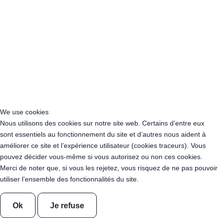
Location Guirlande Guinguette Ille-et-Vilaine (35)
Location Guirlande Guinguette Indre (36)
Location Guirlande Guinguette Indre-et-Loire (37)
Location Guirlande Guinguette Isère (38)
Location Guirlande Guinguette Jura (39)
Location Guirlande Guinguette Les Landes (40)
Location Guirlande Guinguette Loir-et-Cher (41)
Location Guirlande Guinguette Loire (42)
Location Guirlande Guinguette Haute-Loire (43)
Location Guirlande Guinguette Loire-Atlantique (44)
We use cookies
Location Guirlande Guinguette Loiret (45)
Nous utilisons des cookies sur notre site web. Certains d’entre eux
Location Guirlande Guinguette Lot (46)
sont essentiels au fonctionnement du site et d’autres nous aident à
Location Guirlande Guinguette Lot-et-Garonne (47)
améliorer ce site et l’expérience utilisateur (cookies traceurs). Vous
Location Guirlande Guinguette Lozère (48)
pouvez décider vous-même si vous autorisez ou non ces cookies.
Location Guirlande Guinguette Maine-et-Loire (49)
Merci de noter que, si vous les rejetez, vous risquez de ne pas pouvoir
Location Guirlande Guinguette Manche (50)
utiliser l’ensemble des fonctionnalités du site.
Location Guirlande Guinguette Marne (51)
Location Guirlande Guinguette Haute-Marne (52)
Ok
Je refuse
Location Guirlande Guinguette Mayenne (53)