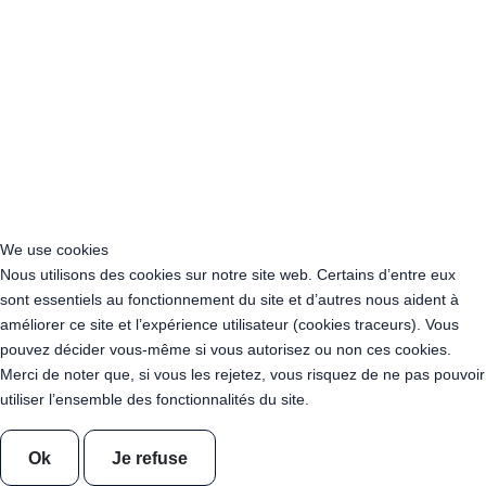
Acheter Guirlande Guinguette Athis-Mons (91200)
Acheter Guirlande Guinguette Nanterre (92014)
Acheter Guirlande Guinguette Colombes (92700)
Acheter Guirlande Guinguette Asnières-sur-Seine (92600)
Acheter Guirlande Guinguette Courbevoie (92400)
Acheter Guirlande Guinguette Rueil-Malmaison (92500)
Acheter Guirlande Guinguette Issy-les-Moulineaux (97132)
Acheter Guirlande Guinguette Levallois-Perret (92300)
Acheter Guirlande Guinguette Antony (92160)
Acheter Guirlande Guinguette Clichy (92110)
We use cookies
Acheter Guirlande Guinguette Neuilly-sur-Seine (92200)
Nous utilisons des cookies sur notre site web. Certains d’entre eux
Acheter Guirlande Guinguette Clamart (92140)
sont essentiels au fonctionnement du site et d’autres nous aident à
Acheter Guirlande Guinguette Suresnes (92150)
améliorer ce site et l’expérience utilisateur (cookies traceurs). Vous
Acheter Guirlande Guinguette Montrouge (92120)
pouvez décider vous-même si vous autorisez ou non ces cookies.
Acheter Guirlande Guinguette Gennevilliers (92230)
Merci de noter que, si vous les rejetez, vous risquez de ne pas pouvoir
Acheter Guirlande Guinguette Meudon (92190)
utiliser l’ensemble des fonctionnalités du site.
Acheter Guirlande Guinguette Puteaux (92800)
Acheter Guirlande Guinguette Bagneux (92220)
Ok
Je refuse
Acheter Guirlande Guinguette Châtillon (92320)