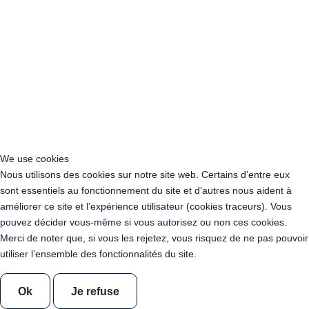
Acheter Guirlande Guinguette Grand Est
Acheter Guirlande Guinguette Hauts-de-France
Acheter Guirlande Guinguette Ile-de-France
Acheter Guirlande Guinguette Normandie
Acheter Guirlande Guinguette Nouvelle-Aquitaine
Acheter Guirlande Guinguette Occitanie
Acheter Guirlande Guinguette Pays de la Loire
Acheter Guirlande Guinguette Provence-Alpes-Côte d’Azur
Location Guirlande Guinguette Cachan (94230)
Acheter Guirlande Guinguette Athis-Mons (91200)
We use cookies
Acheter Guirlande Guinguette Nanterre (92014)
Nous utilisons des cookies sur notre site web. Certains d’entre eux
Acheter Guirlande Guinguette Colombes (92700)
sont essentiels au fonctionnement du site et d’autres nous aident à
Acheter Guirlande Guinguette Asnières-sur-Seine (92600)
améliorer ce site et l’expérience utilisateur (cookies traceurs). Vous
Acheter Guirlande Guinguette Courbevoie (92400)
pouvez décider vous-même si vous autorisez ou non ces cookies.
Acheter Guirlande Guinguette Rueil-Malmaison (92500)
Merci de noter que, si vous les rejetez, vous risquez de ne pas pouvoir
Acheter Guirlande Guinguette Issy-les-Moulineaux (97132)
utiliser l’ensemble des fonctionnalités du site.
Acheter Guirlande Guinguette Levallois-Perret (92300)
Acheter Guirlande Guinguette Antony (92160)
Acheter Guirlande Guinguette Clichy (92110)
Ok
Je refuse
Acheter Guirlande Guinguette Neuilly-sur-Seine (92200)