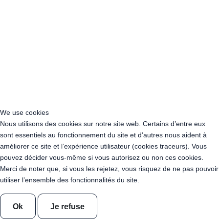
Acheter Guirlande Guinguette Auvergne-Rhône-Alpes
Acheter Guirlande Guinguette Bourgogne-Franche-Comté
Acheter Guirlande Guinguette Bretagne
Acheter Guirlande Guinguette Centre-Val de Loire
Acheter Guirlande Guinguette Corse
Acheter Guirlande Guinguette Grand Est
Acheter Guirlande Guinguette Hauts-de-France
Acheter Guirlande Guinguette Ile-de-France
Acheter Guirlande Guinguette Normandie
Acheter Guirlande Guinguette Nouvelle-Aquitaine
We use cookies
Acheter Guirlande Guinguette Occitanie
Nous utilisons des cookies sur notre site web. Certains d’entre eux
Acheter Guirlande Guinguette Pays de la Loire
sont essentiels au fonctionnement du site et d’autres nous aident à
Acheter Guirlande Guinguette Provence-Alpes-Côte d’Azur
améliorer ce site et l’expérience utilisateur (cookies traceurs). Vous
Location Guirlande Guinguette Cachan (94230)
pouvez décider vous-même si vous autorisez ou non ces cookies.
Acheter Guirlande Guinguette Athis-Mons (91200)
Merci de noter que, si vous les rejetez, vous risquez de ne pas pouvoir
Acheter Guirlande Guinguette Nanterre (92014)
utiliser l’ensemble des fonctionnalités du site.
Acheter Guirlande Guinguette Colombes (92700)
Acheter Guirlande Guinguette Asnières-sur-Seine (92600)
Ok
Je refuse
Acheter Guirlande Guinguette Courbevoie (92400)