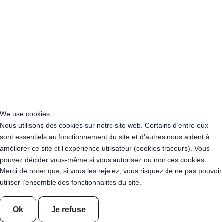
Guirlande Guinguette KOBA - Abat Jour Noir - Métal Paros 1 - 5m
Guirlande Guinguette KOBA - Abat Jour Noir - Métal Paros 2 - 5m
Location Lucioles Solaires
Lot 10 Brins - Lucioles Solaires
Lot 20 Brins - Lucioles Solaires
Pack 20 Piquets à vis en métal + embout de vissage
Gradateur avec télécommande
Tonneau 225l - Mange-debout en Bois
Tonneau 225l + Mât 340 cm - Bois Déclassé - Couleur Teck - 90
kgs
Tonneau 225l + Mât 240 cm - Bois Déclassé - Couleur Teck - 55
We use cookies
kg
Nous utilisons des cookies sur notre site web. Certains d’entre eux
Tonneau 225l + Mât 240 cm - Bois Déclassé - Couleur Neutre - 55
sont essentiels au fonctionnement du site et d’autres nous aident à
kg
améliorer ce site et l’expérience utilisateur (cookies traceurs). Vous
Location Photobooth Bois "Faustine"
pouvez décider vous-même si vous autorisez ou non ces cookies.
Location Photobooth - Borne Photo - Augustin - Formule Soft
Merci de noter que, si vous les rejetez, vous risquez de ne pas pouvoir
Location Photobooth - Borne Photo - Faustine - Formule Soft
utiliser l’ensemble des fonctionnalités du site.
Location Photobooth - Borne Photo - Augustin - Formule Premium
Location Photobooth - Borne Photo - Faustine - Formule Premium
Ok
Je refuse
Comptoir en OSB - 100cm x 100 cm x 40cm