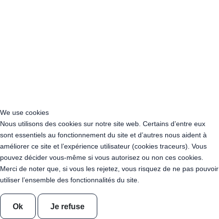
Acheter Guirlande Guinguette Grand Est
Acheter Guirlande Guinguette Hauts-de-France
Acheter Guirlande Guinguette Ile-de-France
Acheter Guirlande Guinguette Normandie
Acheter Guirlande Guinguette Nouvelle-Aquitaine
Acheter Guirlande Guinguette Occitanie
Acheter Guirlande Guinguette Pays de la Loire
Acheter Guirlande Guinguette Provence-Alpes-Côte d’Azur
Location Guirlande Guinguette Cachan (94230)
Acheter Guirlande Guinguette Athis-Mons (91200)
We use cookies
Acheter Guirlande Guinguette Nanterre (92014)
Nous utilisons des cookies sur notre site web. Certains d’entre eux
Acheter Guirlande Guinguette Colombes (92700)
sont essentiels au fonctionnement du site et d’autres nous aident à
Acheter Guirlande Guinguette Asnières-sur-Seine (92600)
améliorer ce site et l’expérience utilisateur (cookies traceurs). Vous
Acheter Guirlande Guinguette Courbevoie (92400)
pouvez décider vous-même si vous autorisez ou non ces cookies.
Acheter Guirlande Guinguette Rueil-Malmaison (92500)
Merci de noter que, si vous les rejetez, vous risquez de ne pas pouvoir
Acheter Guirlande Guinguette Issy-les-Moulineaux (97132)
utiliser l’ensemble des fonctionnalités du site.
Acheter Guirlande Guinguette Levallois-Perret (92300)
Acheter Guirlande Guinguette Antony (92160)
Ok
Je refuse
Acheter Guirlande Guinguette Clichy (92110)