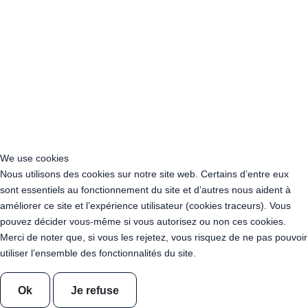
Acheter Guirlande Guinguette Bourgogne-Franche-Comté
Acheter Guirlande Guinguette Bretagne
Acheter Guirlande Guinguette Centre-Val de Loire
Acheter Guirlande Guinguette Corse
Acheter Guirlande Guinguette Grand Est
Acheter Guirlande Guinguette Hauts-de-France
Acheter Guirlande Guinguette Ile-de-France
Acheter Guirlande Guinguette Normandie
Acheter Guirlande Guinguette Nouvelle-Aquitaine
Acheter Guirlande Guinguette Occitanie
We use cookies
Acheter Guirlande Guinguette Pays de la Loire
Nous utilisons des cookies sur notre site web. Certains d’entre eux
Acheter Guirlande Guinguette Provence-Alpes-Côte d’Azur
sont essentiels au fonctionnement du site et d’autres nous aident à
Location Guirlande Guinguette Cachan (94230)
améliorer ce site et l’expérience utilisateur (cookies traceurs). Vous
Acheter Guirlande Guinguette Athis-Mons (91200)
pouvez décider vous-même si vous autorisez ou non ces cookies.
Acheter Guirlande Guinguette Nanterre (92014)
Merci de noter que, si vous les rejetez, vous risquez de ne pas pouvoir
Acheter Guirlande Guinguette Colombes (92700)
utiliser l’ensemble des fonctionnalités du site.
Acheter Guirlande Guinguette Asnières-sur-Seine (92600)
Acheter Guirlande Guinguette Courbevoie (92400)
Ok
Je refuse
Acheter Guirlande Guinguette Rueil-Malmaison (92500)