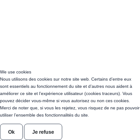
Acheter Guirlande Guinguette Rueil-Malmaison (92500)
Acheter Guirlande Guinguette Issy-les-Moulineaux (97132)
Acheter Guirlande Guinguette Levallois-Perret (92300)
Acheter Guirlande Guinguette Antony (92160)
Acheter Guirlande Guinguette Clichy (92110)
Acheter Guirlande Guinguette Neuilly-sur-Seine (92200)
Acheter Guirlande Guinguette Clamart (92140)
Acheter Guirlande Guinguette Suresnes (92150)
Acheter Guirlande Guinguette Montrouge (92120)
Acheter Guirlande Guinguette Gennevilliers (92230)
We use cookies
Acheter Guirlande Guinguette Meudon (92190)
Nous utilisons des cookies sur notre site web. Certains d’entre eux
Acheter Guirlande Guinguette Puteaux (92800)
sont essentiels au fonctionnement du site et d’autres nous aident à
Acheter Guirlande Guinguette Bagneux (92220)
améliorer ce site et l’expérience utilisateur (cookies traceurs). Vous
Acheter Guirlande Guinguette Châtillon (92320)
pouvez décider vous-même si vous autorisez ou non ces cookies.
Acheter Guirlande Guinguette Châtenay-Malabry (92290)
Merci de noter que, si vous les rejetez, vous risquez de ne pas pouvoir
Acheter Guirlande Guinguette Malakoff (92240)
utiliser l’ensemble des fonctionnalités du site.
Acheter Guirlande Guinguette Saint-Cloud (92210)
Acheter Guirlande Guinguette Saint-Denis (93200)
Ok
Je refuse
Acheter Guirlande Guinguette Montreuil (93100)