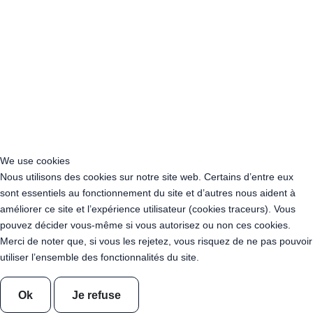
Acheter Guirlande Guinguette Hauts-de-France
Acheter Guirlande Guinguette Ile-de-France
Acheter Guirlande Guinguette Normandie
Acheter Guirlande Guinguette Nouvelle-Aquitaine
Acheter Guirlande Guinguette Occitanie
Acheter Guirlande Guinguette Pays de la Loire
Acheter Guirlande Guinguette Provence-Alpes-Côte d’Azur
Location Guirlande Guinguette Cachan (94230)
Acheter Guirlande Guinguette Athis-Mons (91200)
Acheter Guirlande Guinguette Nanterre (92014)
We use cookies
Acheter Guirlande Guinguette Colombes (92700)
Nous utilisons des cookies sur notre site web. Certains d’entre eux
Acheter Guirlande Guinguette Asnières-sur-Seine (92600)
sont essentiels au fonctionnement du site et d’autres nous aident à
Acheter Guirlande Guinguette Courbevoie (92400)
améliorer ce site et l’expérience utilisateur (cookies traceurs). Vous
Acheter Guirlande Guinguette Rueil-Malmaison (92500)
pouvez décider vous-même si vous autorisez ou non ces cookies.
Acheter Guirlande Guinguette Issy-les-Moulineaux (97132)
Merci de noter que, si vous les rejetez, vous risquez de ne pas pouvoir
Acheter Guirlande Guinguette Levallois-Perret (92300)
utiliser l’ensemble des fonctionnalités du site.
Acheter Guirlande Guinguette Antony (92160)
Acheter Guirlande Guinguette Clichy (92110)
Ok
Je refuse
Acheter Guirlande Guinguette Neuilly-sur-Seine (92200)