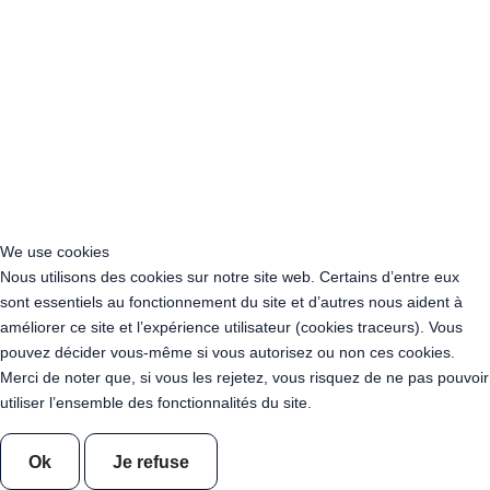
Acheter Guirlande Guinguette Montauban (82000)
Acheter Guirlande Guinguette Nantes (44000)
Acheter Guirlande Guinguette Saint-Nazaire (44600)
Acheter Guirlande Guinguette Saint-Herblain (44800)
Acheter Guirlande Guinguette Rezé (44400)
Acheter Guirlande Guinguette Angers (49000)
Acheter Guirlande Guinguette Cholet (49300)
Acheter Guirlande Guinguette Laval (53000)
Acheter Guirlande Guinguette Le Mans (72000)
Acheter Guirlande Guinguette La Roche-sur-Yon (85000)
We use cookies
Acheter Guirlande Guinguette Les Sables-d'Olonne (85100)
Nous utilisons des cookies sur notre site web. Certains d’entre eux
Acheter Guirlande Guinguette Vendée (85)
sont essentiels au fonctionnement du site et d’autres nous aident à
Acheter Guirlande Guinguette Gap (05000)
améliorer ce site et l’expérience utilisateur (cookies traceurs). Vous
Acheter Guirlande Guinguette Nice (06000)
pouvez décider vous-même si vous autorisez ou non ces cookies.
Acheter Guirlande Guinguette Cannes (06400)
Merci de noter que, si vous les rejetez, vous risquez de ne pas pouvoir
Acheter Guirlande Guinguette Antibes (06160)
utiliser l’ensemble des fonctionnalités du site.
Acheter Guirlande Guinguette Cagnes-sur-Mer (06800)
Acheter Guirlande Guinguette Grasse (06130)
Ok
Je refuse
Acheter Guirlande Guinguette Le Cannet (06110)