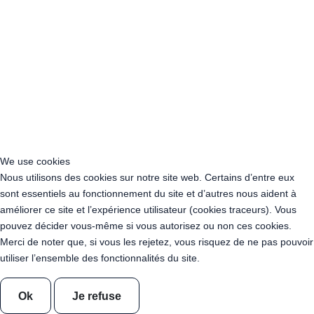
Acheter Guirlande Guinguette Occitanie
Acheter Guirlande Guinguette Pays de la Loire
Acheter Guirlande Guinguette Provence-Alpes-Côte d’Azur
Location Guirlande Guinguette Cachan (94230)
Acheter Guirlande Guinguette Athis-Mons (91200)
Acheter Guirlande Guinguette Nanterre (92014)
Acheter Guirlande Guinguette Colombes (92700)
Acheter Guirlande Guinguette Asnières-sur-Seine (92600)
Acheter Guirlande Guinguette Courbevoie (92400)
Acheter Guirlande Guinguette Rueil-Malmaison (92500)
We use cookies
Acheter Guirlande Guinguette Issy-les-Moulineaux (97132)
Nous utilisons des cookies sur notre site web. Certains d’entre eux
Acheter Guirlande Guinguette Levallois-Perret (92300)
sont essentiels au fonctionnement du site et d’autres nous aident à
Acheter Guirlande Guinguette Antony (92160)
améliorer ce site et l’expérience utilisateur (cookies traceurs). Vous
Acheter Guirlande Guinguette Clichy (92110)
pouvez décider vous-même si vous autorisez ou non ces cookies.
Acheter Guirlande Guinguette Neuilly-sur-Seine (92200)
Merci de noter que, si vous les rejetez, vous risquez de ne pas pouvoir
Acheter Guirlande Guinguette Clamart (92140)
utiliser l’ensemble des fonctionnalités du site.
Acheter Guirlande Guinguette Suresnes (92150)
Acheter Guirlande Guinguette Montrouge (92120)
Acheter Guirlande Guinguette Gennevilliers (92230)
Ok
Je refuse
Acheter Guirlande Guinguette Meudon (92190)