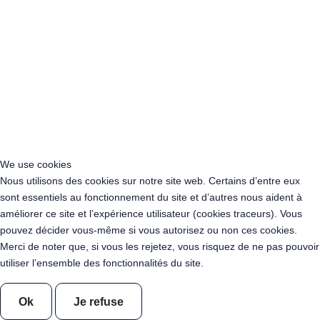
Acheter Guirlande Guinguette Puteaux (92800)
Acheter Guirlande Guinguette Bagneux (92220)
Acheter Guirlande Guinguette Châtillon (92320)
Acheter Guirlande Guinguette Châtenay-Malabry (92290)
Acheter Guirlande Guinguette Malakoff (92240)
Acheter Guirlande Guinguette Saint-Cloud (92210)
Acheter Guirlande Guinguette Saint-Denis (93200)
Acheter Guirlande Guinguette Montreuil (93100)
Acheter Guirlande Guinguette Aubervilliers (93300)
Acheter Guirlande Guinguette Aulnay-sous-Bois (93600)
We use cookies
Acheter Guirlande Guinguette Drancy (93700)
Nous utilisons des cookies sur notre site web. Certains d’entre eux
Acheter Guirlande Guinguette Noisy-le-Grand (93160)
sont essentiels au fonctionnement du site et d’autres nous aident à
Acheter Guirlande Guinguette Pantin (93500)
améliorer ce site et l’expérience utilisateur (cookies traceurs). Vous
Acheter Guirlande Guinguette Le Blanc-Mesnil (93150)
pouvez décider vous-même si vous autorisez ou non ces cookies.
Acheter Guirlande Guinguette Épinay-sur-Seine (93800)
Merci de noter que, si vous les rejetez, vous risquez de ne pas pouvoir
Acheter Guirlande Guinguette Bobigny (93022)
utiliser l’ensemble des fonctionnalités du site.
Acheter Guirlande Guinguette Bondy (93140)
Acheter Guirlande Guinguette Sevran (93270)
Ok
Je refuse
Acheter Guirlande Guinguette Saint-Ouen-sur-Seine (93400)