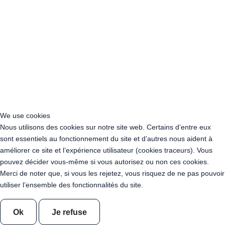
Acheter Guirlande Guinguette Colombes (92700)
Acheter Guirlande Guinguette Asnières-sur-Seine (92600)
Acheter Guirlande Guinguette Courbevoie (92400)
Acheter Guirlande Guinguette Rueil-Malmaison (92500)
Acheter Guirlande Guinguette Issy-les-Moulineaux (97132)
Acheter Guirlande Guinguette Levallois-Perret (92300)
Acheter Guirlande Guinguette Antony (92160)
Acheter Guirlande Guinguette Clichy (92110)
Acheter Guirlande Guinguette Neuilly-sur-Seine (92200)
Acheter Guirlande Guinguette Clamart (92140)
We use cookies
Acheter Guirlande Guinguette Suresnes (92150)
Nous utilisons des cookies sur notre site web. Certains d’entre eux
Acheter Guirlande Guinguette Montrouge (92120)
sont essentiels au fonctionnement du site et d’autres nous aident à
Acheter Guirlande Guinguette Gennevilliers (92230)
améliorer ce site et l’expérience utilisateur (cookies traceurs). Vous
Acheter Guirlande Guinguette Meudon (92190)
pouvez décider vous-même si vous autorisez ou non ces cookies.
Acheter Guirlande Guinguette Puteaux (92800)
Merci de noter que, si vous les rejetez, vous risquez de ne pas pouvoir
Acheter Guirlande Guinguette Bagneux (92220)
utiliser l’ensemble des fonctionnalités du site.
Acheter Guirlande Guinguette Châtillon (92320)
Acheter Guirlande Guinguette Châtenay-Malabry (92290)
Ok
Je refuse
Acheter Guirlande Guinguette Malakoff (92240)