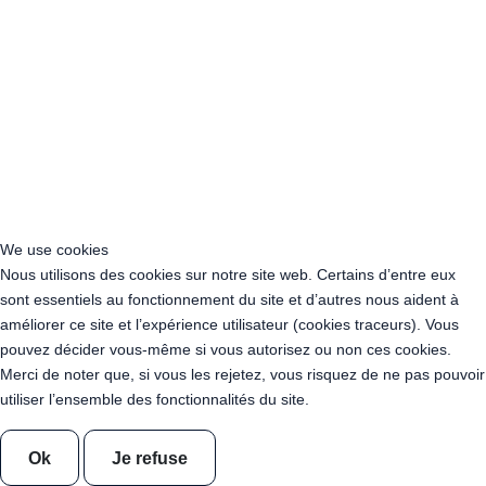
Acheter Guirlande Guinguette Auvergne-Rhône-Alpes
Acheter Guirlande Guinguette Bourgogne-Franche-Comté
Acheter Guirlande Guinguette Bretagne
Acheter Guirlande Guinguette Centre-Val de Loire
Acheter Guirlande Guinguette Corse
Acheter Guirlande Guinguette Grand Est
Acheter Guirlande Guinguette Hauts-de-France
Acheter Guirlande Guinguette Ile-de-France
Acheter Guirlande Guinguette Normandie
Acheter Guirlande Guinguette Nouvelle-Aquitaine
We use cookies
Acheter Guirlande Guinguette Occitanie
Nous utilisons des cookies sur notre site web. Certains d’entre eux
Acheter Guirlande Guinguette Pays de la Loire
sont essentiels au fonctionnement du site et d’autres nous aident à
Acheter Guirlande Guinguette Provence-Alpes-Côte d’Azur
améliorer ce site et l’expérience utilisateur (cookies traceurs). Vous
Location Guirlande Guinguette Cachan (94230)
pouvez décider vous-même si vous autorisez ou non ces cookies.
Acheter Guirlande Guinguette Athis-Mons (91200)
Merci de noter que, si vous les rejetez, vous risquez de ne pas pouvoir
Acheter Guirlande Guinguette Nanterre (92014)
utiliser l’ensemble des fonctionnalités du site.
Acheter Guirlande Guinguette Colombes (92700)
Acheter Guirlande Guinguette Asnières-sur-Seine (92600)
Acheter Guirlande Guinguette Courbevoie (92400)
Ok
Je refuse
Acheter Guirlande Guinguette Rueil-Malmaison (92500)