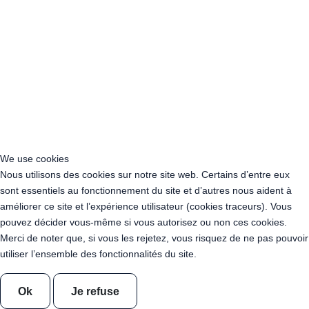
Pack Mise en lumière 1 + Livraison
Pack Mise en lumière 1
Pack Mise en lumière 2 + Livraison
Pack Mise en lumière 2
Location Carrousel de guirlandes 900 cm de rayon
Mange debout OSB 80 x 80 x 110cm
Cloison amovible en OSB - Paravent
Location Arche sur tonneaux
Location Bar circulaire - 18.85 m de comptoir - 6m de diamètre
Location Tonneau 225l + Mât 340 cm - Bois Déclassé - Couleur
Teck - 140 kg
Location Banc 120cm x 40cm x 40cm OSB
We use cookies
Guirlande Guinguette Ultraviolet 10 mètres 20 ampoules E27
Nous utilisons des cookies sur notre site web. Certains d’entre eux
professionnelle
sont essentiels au fonctionnement du site et d’autres nous aident à
Guirlande Guinguette Blanc Chaud transparent 10 mètres 20
améliorer ce site et l’expérience utilisateur (cookies traceurs). Vous
ampoules E27 professionnelle
pouvez décider vous-même si vous autorisez ou non ces cookies.
Location Guirlande guinguette "Fête de la Saint Patrick " 10
Merci de noter que, si vous les rejetez, vous risquez de ne pas pouvoir
mètres
utiliser l’ensemble des fonctionnalités du site.
Location Guirlande guinguette "Fête de Bayonne" 10 mètres
Location Guirlande guinguette "Fête de Mont de Marsan" 10
Ok
Je refuse
mètres