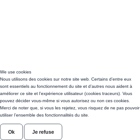
Acheter Guirlande Guinguette Ile-de-France
Acheter Guirlande Guinguette Normandie
Acheter Guirlande Guinguette Nouvelle-Aquitaine
Acheter Guirlande Guinguette Occitanie
Acheter Guirlande Guinguette Pays de la Loire
Acheter Guirlande Guinguette Provence-Alpes-Côte d’Azur
Location Guirlande Guinguette Cachan (94230)
Acheter Guirlande Guinguette Athis-Mons (91200)
Acheter Guirlande Guinguette Nanterre (92014)
Acheter Guirlande Guinguette Colombes (92700)
We use cookies
Acheter Guirlande Guinguette Asnières-sur-Seine (92600)
Nous utilisons des cookies sur notre site web. Certains d’entre eux
Acheter Guirlande Guinguette Courbevoie (92400)
sont essentiels au fonctionnement du site et d’autres nous aident à
Acheter Guirlande Guinguette Rueil-Malmaison (92500)
améliorer ce site et l’expérience utilisateur (cookies traceurs). Vous
Acheter Guirlande Guinguette Issy-les-Moulineaux (97132)
pouvez décider vous-même si vous autorisez ou non ces cookies.
Acheter Guirlande Guinguette Levallois-Perret (92300)
Merci de noter que, si vous les rejetez, vous risquez de ne pas pouvoir
Acheter Guirlande Guinguette Antony (92160)
utiliser l’ensemble des fonctionnalités du site.
Acheter Guirlande Guinguette Clichy (92110)
Acheter Guirlande Guinguette Neuilly-sur-Seine (92200)
Ok
Je refuse
Acheter Guirlande Guinguette Clamart (92140)