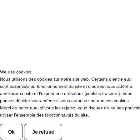
Acheter Guirlande Guinguette Courbevoie (92400)
Acheter Guirlande Guinguette Rueil-Malmaison (92500)
Acheter Guirlande Guinguette Issy-les-Moulineaux (97132)
Acheter Guirlande Guinguette Levallois-Perret (92300)
Acheter Guirlande Guinguette Antony (92160)
Acheter Guirlande Guinguette Clichy (92110)
Acheter Guirlande Guinguette Neuilly-sur-Seine (92200)
Acheter Guirlande Guinguette Clamart (92140)
Acheter Guirlande Guinguette Suresnes (92150)
Acheter Guirlande Guinguette Montrouge (92120)
We use cookies
Acheter Guirlande Guinguette Gennevilliers (92230)
Nous utilisons des cookies sur notre site web. Certains d’entre eux
Acheter Guirlande Guinguette Meudon (92190)
sont essentiels au fonctionnement du site et d’autres nous aident à
Acheter Guirlande Guinguette Puteaux (92800)
améliorer ce site et l’expérience utilisateur (cookies traceurs). Vous
Acheter Guirlande Guinguette Bagneux (92220)
pouvez décider vous-même si vous autorisez ou non ces cookies.
Acheter Guirlande Guinguette Châtillon (92320)
Merci de noter que, si vous les rejetez, vous risquez de ne pas pouvoir
Acheter Guirlande Guinguette Châtenay-Malabry (92290)
utiliser l’ensemble des fonctionnalités du site.
Acheter Guirlande Guinguette Malakoff (92240)
Acheter Guirlande Guinguette Saint-Cloud (92210)
Ok
Je refuse
Acheter Guirlande Guinguette Saint-Denis (93200)