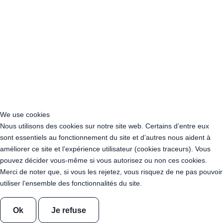
Acheter Guirlande Guinguette Brive-la-Gaillarde (19100)
Acheter Guirlande Guinguette Périgueux (24000)
Acheter Guirlande Guinguette Bordeaux (33000)
Acheter Guirlande Guinguette Mérignac (33700)
Acheter Guirlande Guinguette Pessac (33600)
Acheter Guirlande Guinguette Talence (33400)
Acheter Guirlande Guinguette Villenave-d'Ornon (33140)
Acheter Guirlande Guinguette Saint-Médard-en-Jalles (33160)
Acheter Guirlande Guinguette Agen (47000)
Acheter Guirlande Guinguette Pau (64400)
We use cookies
Acheter Guirlande Guinguette Bayonne (64100)
Nous utilisons des cookies sur notre site web. Certains d’entre eux
Acheter Guirlande Guinguette Anglet (64600)
sont essentiels au fonctionnement du site et d’autres nous aident à
Acheter Guirlande Guinguette Niort (79000)
améliorer ce site et l’expérience utilisateur (cookies traceurs). Vous
Acheter Guirlande Guinguette Poitiers (86000)
pouvez décider vous-même si vous autorisez ou non ces cookies.
Acheter Guirlande Guinguette Châtellerault (86100)
Merci de noter que, si vous les rejetez, vous risquez de ne pas pouvoir
Acheter Guirlande Guinguette Limoges (87000)
utiliser l’ensemble des fonctionnalités du site.
Acheter Guirlande Guinguette Narbonne (11100)
Acheter Guirlande Guinguette Carcassonne (11000)
Ok
Je refuse
Acheter Guirlande Guinguette Nîmes (30000)