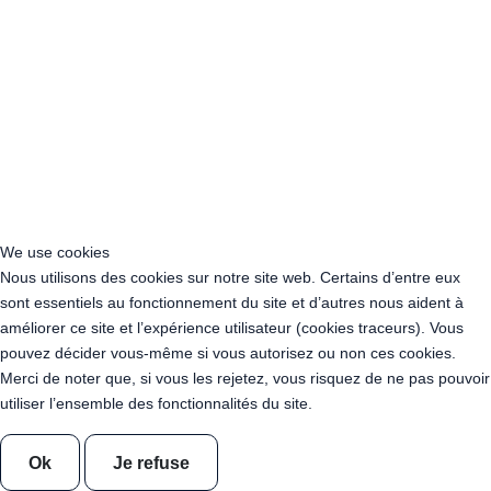
Acheter Guirlande Guinguette Bouches-du-Rhône (13)
Acheter Guirlande Guinguette Calvados (14)
Acheter Guirlande Guinguette Cantal (15)
Acheter Guirlande Guinguette Charente (16)
Acheter Guirlande Guinguette Charente-Maritime (17)
Acheter Guirlande Guinguette Cher (18)
Acheter Guirlande Guinguette Corrèze (19)
Acheter Guirlande Guinguette Corse-du-Sud (2A)
Acheter Guirlande Guinguette Côte-d'Or (21)
Acheter Guirlande Guinguette Côtes-d'Armor (22)
We use cookies
Acheter Guirlande Guinguette Creuse (23)
Nous utilisons des cookies sur notre site web. Certains d’entre eux
Acheter Guirlande Guinguette Dordogne (24)
sont essentiels au fonctionnement du site et d’autres nous aident à
Acheter Guirlande Guinguette Doubs (25)
améliorer ce site et l’expérience utilisateur (cookies traceurs). Vous
Acheter Guirlande Guinguette Drôme (26)
pouvez décider vous-même si vous autorisez ou non ces cookies.
Acheter Guirlande Guinguette Eure (27)
Merci de noter que, si vous les rejetez, vous risquez de ne pas pouvoir
Acheter Guirlande Guinguette Eure-et-Loir (28)
utiliser l’ensemble des fonctionnalités du site.
Acheter Guirlande Guinguette Finistère (29)
Acheter Guirlande Guinguette Gard (30)
Acheter Guirlande Guinguette Haute-Garonne (31)
Ok
Je refuse
Acheter Guirlande Guinguette Gers (32)