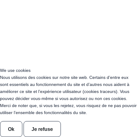
Acheter Guirlande Guinguette Corse
Acheter Guirlande Guinguette Grand Est
Acheter Guirlande Guinguette Hauts-de-France
Acheter Guirlande Guinguette Ile-de-France
Acheter Guirlande Guinguette Normandie
Acheter Guirlande Guinguette Nouvelle-Aquitaine
Acheter Guirlande Guinguette Occitanie
Acheter Guirlande Guinguette Pays de la Loire
Acheter Guirlande Guinguette Provence-Alpes-Côte d’Azur
Location Guirlande Guinguette Cachan (94230)
We use cookies
Acheter Guirlande Guinguette Athis-Mons (91200)
Nous utilisons des cookies sur notre site web. Certains d’entre eux
Acheter Guirlande Guinguette Nanterre (92014)
sont essentiels au fonctionnement du site et d’autres nous aident à
Acheter Guirlande Guinguette Colombes (92700)
améliorer ce site et l’expérience utilisateur (cookies traceurs). Vous
Acheter Guirlande Guinguette Asnières-sur-Seine (92600)
pouvez décider vous-même si vous autorisez ou non ces cookies.
Acheter Guirlande Guinguette Courbevoie (92400)
Merci de noter que, si vous les rejetez, vous risquez de ne pas pouvoir
Acheter Guirlande Guinguette Rueil-Malmaison (92500)
utiliser l’ensemble des fonctionnalités du site.
Acheter Guirlande Guinguette Issy-les-Moulineaux (97132)
Acheter Guirlande Guinguette Levallois-Perret (92300)
Acheter Guirlande Guinguette Antony (92160)
Ok
Je refuse
Acheter Guirlande Guinguette Clichy (92110)